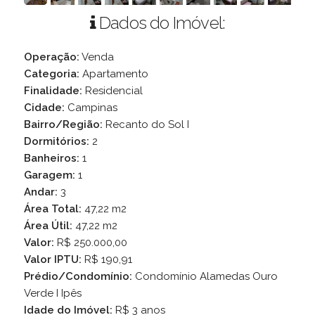
Dados do Imóvel:
Operação:
Venda
Categoria:
Apartamento
Finalidade:
Residencial
Cidade:
Campinas
Bairro/Região:
Recanto do Sol I
Dormitórios:
2
Banheiros:
1
Garagem:
1
Andar:
3
Área Total:
47,22 m2
Área Útil:
47,22 m2
Valor:
R$ 250.000,00
Valor IPTU:
R$ 190,91
Prédio/Condomínio:
Condomínio Alamedas Ouro
Verde I Ipês
Idade do Imóvel:
R$ 3 anos