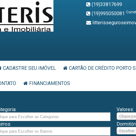
(19)33817699
Corre
(19)995050081
litterisseguroseimo
CADASTRE SEU IMÓVEL
CARTÃO DE CRÉDITO PORTO S
ONTATO
FINANCIAMENTOS
tegoria:
Valores:
Clique pa
irros:
Dormitór
Escolher