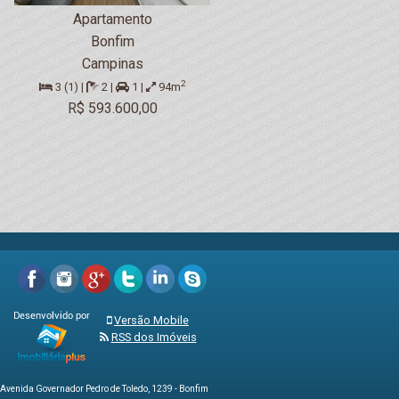
Apartamento
Bonfim
Campinas
2
3 (1) |
2 |
1 |
94m
R$ 593.600,00
Versão Mobile
RSS dos Imóveis
venida Governador Pedro de Toledo, 1239 - Bonfim