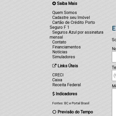
Saiba Mais
Quem Somos
Cadastre seu Imóvel
Cartão de Crédito Porto
E
Seguro F 1
Seguros Azul por assinatura
mensal
So
Contato
Financiamentos
N
Notícias
Simuladores
Links Úteis
Te
CRECI
Caixa
Receita Federal
M
Indicadores
Fontes:
BC
e
Portal Brasil
Previsão do Tempo