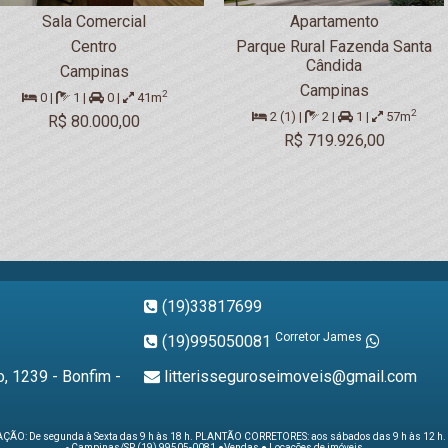
Sala Comercial
Apartamento
Centro
Parque Rural Fazenda Santa
Cândida
Campinas
Campinas
2
0 |
1 |
0 |
41m
2
2 (1) |
2 |
1 |
57m
R$ 80.000,00
R$ 719.926,00
(19)33817699
Corretor James
(19)995050081
, 1239 - Bonfim -
litterisseguroseimoveis@gmail.com
ÃO: De segunda à Sexta das 9 h às 18 h. PLANTÃO CORRETORES: aos sábados das 9 h às 12 h. A
- Campinas/SP (19) 99505-0081 ●Vendas ● Locações de imóveis