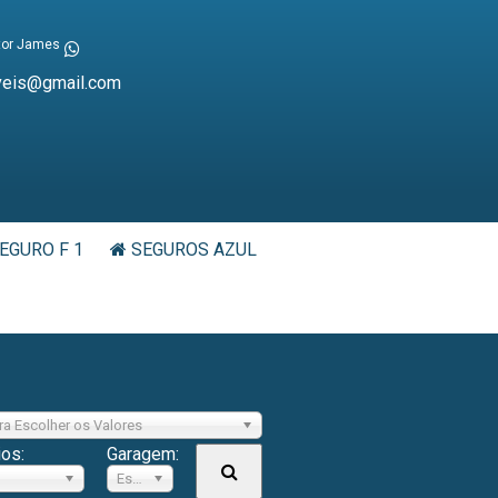
tor James
veis@gmail.com
EGURO F 1
SEGUROS AZUL
ra Escolher os Valores
ios:
Garagem:
Escolher