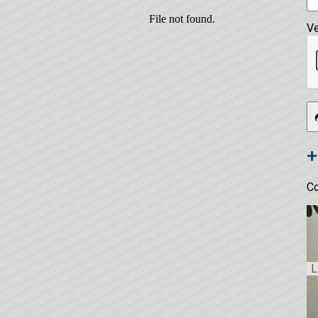
Ve
+
Co
L