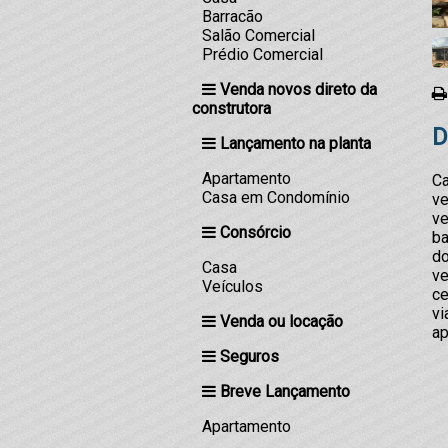
Barracão
Salão Comercial
Prédio Comercial
Venda novos direto da
construtora
D
Lançamento na planta
Apartamento
Ca
Casa em Condomínio
ve
ve
Consórcio
ba
do
Casa
ve
Veículos
ce
vi
Venda ou locação
ap
Seguros
Breve Lançamento
Apartamento